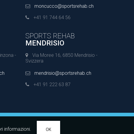
moncucco@sportsrehab.ch
+41 91 744 64 56
SPORTS REHAB
MENDRISIO
inzona -
Via Moree 16, 6850 Mendrisio -
Svizzera
.ch
mendrisio@sportsrehab.ch
+41 91 222 63 87
i informazioni.
OK