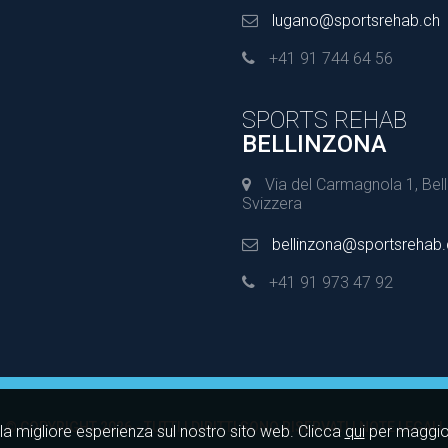
lugano@sportsrehab.ch
+41 91 744 64 56
SPORTS REHAB
BELLINZONA
Via del Carmagnola 1, Bell
Svizzera
bellinzona@sportsrehab
+41 91 973 47 92
© COPYRIGHT 2026 - TUTTI I DIRITTI SONO RISERVATI |
NOTE LEGALI
i la migliore esperienza sul nostro sito web. Clicca
qui
per maggior