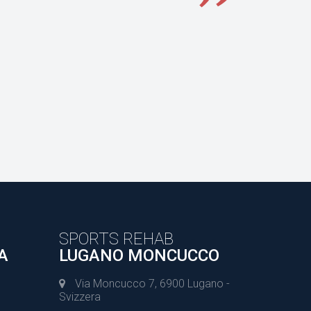
SPORTS REHAB
A
LUGANO MONCUCCO
Via Moncucco 7, 6900 Lugano -
Svizzera