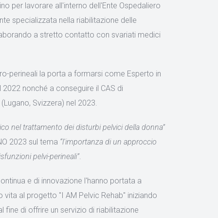
no per lavorare all'interno dell'Ente Ospedaliero
 specializzata nella riabilitazione delle
aborando a stretto contatto con svariati medici
bi uro-perineali la porta a formarsi come Esperto in
nel 2022 nonché a conseguire il CAS di
 (Lugano, Svizzera) nel 2023.
ico nel trattamento dei disturbi pelvici della donna”
CINO 2023 sul tema
“l'importanza di un approccio
isfunzioni pelvi-perineali”
.
continua e di innovazione l'hanno portata a
o vita al progetto "I AM Pelvic Rehab" iniziando
ine di offrire un servizio di riabilitazione