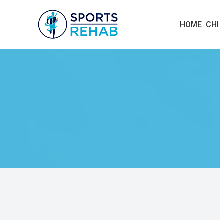
S
HOME
CHI
P
O
R
T
S
R
E
H
A
B